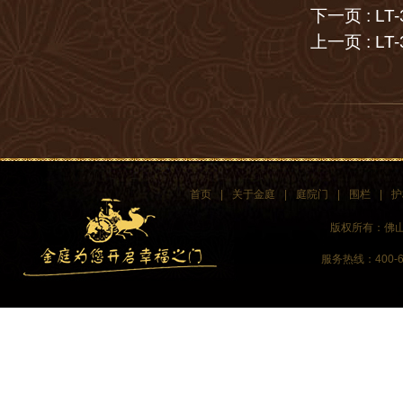
下一页 :
LT-
上一页 :
LT-
首页
|
关于金庭
|
庭院门
|
围栏
|
护
版权所有：佛
服务热线：400-60